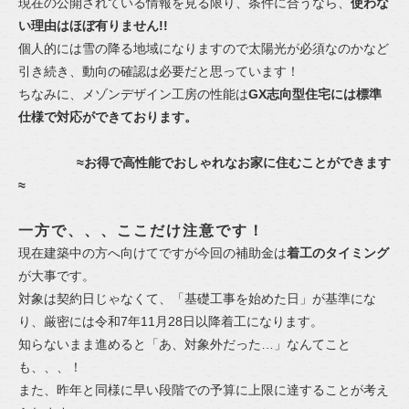
現在の公開されている情報を見る限り、条件に合うなら、
使わな
い理由はほぼ有りません!!
個人的には雪の降る地域になりますので太陽光が必須なのかなど
引き続き、動向の確認は必要だと思っています！
ちなみに、メゾンデザイン工房の性能は
GX志向型住宅には標準
仕様で対応ができております。
≈
お得で高性能でおしゃれなお家に住むことができます
≈
一方で、、、ここだけ注意です！
現在建築中の方へ向けてですが今回の補助金は
着工のタイミング
が大事です。
対象は契約日じゃなくて、「基礎工事を始めた日」が基準にな
り、厳密には令和7年11月28日以降着工になります。
知らないまま進めると「あ、対象外だった…」なんてこと
も、、、！
また、昨年と同様に早い段階での予算に上限に達することが考え